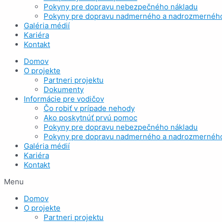
Pokyny pre dopravu nebezpečného nákladu
Pokyny pre dopravu nadmerného a nadrozmerného
Galéria médií
Kariéra
Kontakt
Domov
O projekte
Partneri projektu
Dokumenty
Informácie pre vodičov
Čo robiť v prípade nehody
Ako poskytnúť prvú pomoc
Pokyny pre dopravu nebezpečného nákladu
Pokyny pre dopravu nadmerného a nadrozmerného
Galéria médií
Kariéra
Kontakt
Menu
Domov
O projekte
Partneri projektu