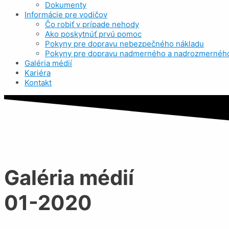
Dokumenty
Informácie pre vodičov
Čo robiť v prípade nehody
Ako poskytnúť prvú pomoc
Pokyny pre dopravu nebezpečného nákladu
Pokyny pre dopravu nadmerného a nadrozmerného
Galéria médií
Kariéra
Kontakt
Galéria médií
01-2020