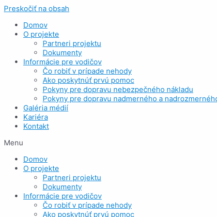
Preskočiť na obsah
Domov
O projekte
Partneri projektu
Dokumenty
Informácie pre vodičov
Čo robiť v prípade nehody
Ako poskytnúť prvú pomoc
Pokyny pre dopravu nebezpečného nákladu
Pokyny pre dopravu nadmerného a nadrozmerného
Galéria médií
Kariéra
Kontakt
Menu
Domov
O projekte
Partneri projektu
Dokumenty
Informácie pre vodičov
Čo robiť v prípade nehody
Ako poskytnúť prvú pomoc