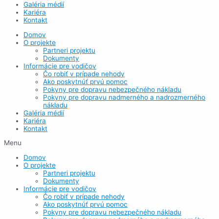
Galéria médií
Kariéra
Kontakt
Domov
O projekte
Partneri projektu
Dokumenty
Informácie pre vodičov
Čo robiť v prípade nehody
Ako poskytnúť prvú pomoc
Pokyny pre dopravu nebezpečného nákladu
Pokyny pre dopravu nadmerného a nadrozmerného
nákladu
Galéria médií
Kariéra
Kontakt
Menu
Domov
O projekte
Partneri projektu
Dokumenty
Informácie pre vodičov
Čo robiť v prípade nehody
Ako poskytnúť prvú pomoc
Pokyny pre dopravu nebezpečného nákladu